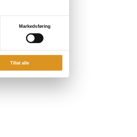
n bevege deg mellom områder og
aktivitet til hvilepuls. Fra bevegelse til
 på alle kanter til roen bare naturen klarer
ulike tilbud, til aktiviteter du bestemmer
Markedsføring
.
e
Tillat alle