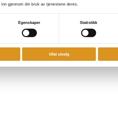
hvor du raskt ka
 inn gjennom din bruk av tjenestene deres.
stemninger. Fra høy 
stille. Fra impulser
å gi. Fra en rekke 
Egenskaper
Statistikk
helt på egen hånd
Meld interess
tillat utvalg
Galleri