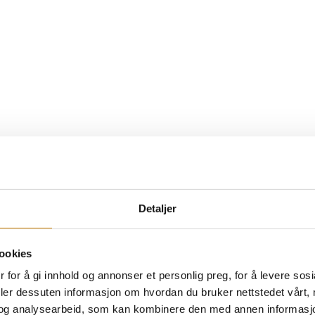
PROSJEKTET
En pass
grønne
Detaljer
ookies
Passasjen på Konne
gjennomfartsåre s
 for å gi innhold og annonser et personlig preg, for å levere sos
deler dessuten informasjon om hvordan du bruker nettstedet vårt,
det er akkurat dett
og analysearbeid, som kan kombinere den med annen informasjon d