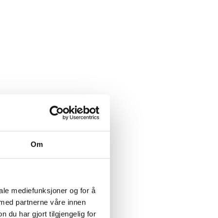
asje til det
Om
rud har fått navnet sitt fra en
om tidligere gikk gjennom området. Og
iale mediefunksjoner og for å
 med partnerne våre innen
e vi vil at Passasjen skal være – et sted
u har gjort tilgjengelig for