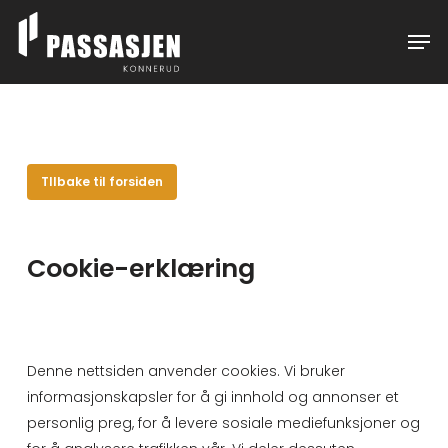
Skip
Menu
Men
to
main
content
TIlbake til forsiden
Cookie-erklæring
Denne nettsiden anvender cookies. Vi bruker
informasjonskapsler for å gi innhold og annonser et
personlig preg, for å levere sosiale mediefunksjoner og