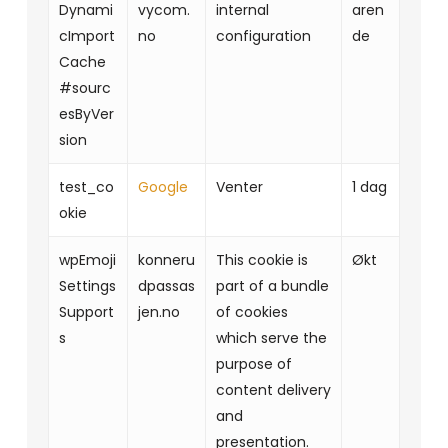
Dynami
vycom.
internal
aren
cImport
no
configuration
de
Cache
#sourc
esByVer
sion
test_co
Google
Venter
1 dag
okie
wpEmoji
konneru
This cookie is
Økt
Settings
dpassas
part of a bundle
Support
jen.no
of cookies
s
which serve the
purpose of
content delivery
and
presentation.