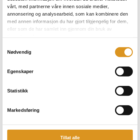
vårt, med partnerne våre innen sosiale medier,
nettsteder ved å samle inn og rapportere
annonsering og analysearbeid, som kan kombinere den
informasjon anonymt.
med annen informasjon du har gjort tilgjengelig for dem,
eller som de har samlet inn gjennom din bruk av
tjenestene deres.
Navn
Leverandør
Hensikt
Maksimal
Samtykkevalg
lagringsvar
Nødvendig
_marke
distribut
Venter
Økt
ter_ses
ed-
Egenskaper
sion
assets.
[x2]
market
Statistikk
er-
services
.dev
Markedsføring
m2.dev
mkt_se
Heroku
Venter
Økt
Tillat alle