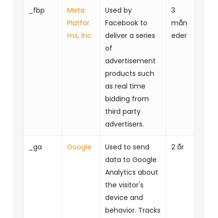
_fbp
Meta
Used by
3
Platfor
Facebook to
mån
ms, Inc.
deliver a series
eder
of
advertisement
products such
as real time
bidding from
third party
advertisers.
_ga
Google
Used to send
2 år
data to Google
Analytics about
the visitor's
device and
behavior. Tracks