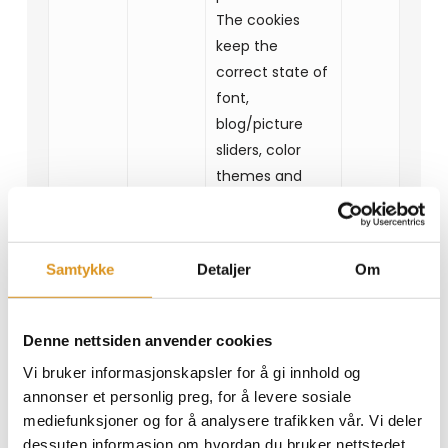
The cookies
keep the
correct state of
font,
blog/picture
sliders, color
themes and
other website
settings.
Samtykke
Detaljer
Om
Denne nettsiden anvender cookies
Statistikk (3)
Vi bruker informasjonskapsler for å gi innhold og
annonser et personlig preg, for å levere sosiale
Statistikk-cookies hjelper eiere til å forstå
mediefunksjoner og for å analysere trafikken vår. Vi deler
hvordan besøkende kommuniserer med
dessuten informasjon om hvordan du bruker nettstedet